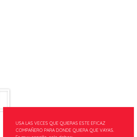
este flexible. Tener cuidado de no
presionar el disco de metal.
USA LAS VECES QUE QUIERAS ESTE EFICAZ
COMPAÑERO PARA DONDE QUIERA QUE VAYAS.