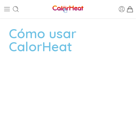
Cómo usar
CalorHeat
Flexione el disco de metal que contiene en
su interior la almohadilla y empezará a
calentar instantáneamente a una
temperatura de 54° (130º F).
Para su comodidad amase la
almohadilla, para ablandarla y que sea
moldeable / flexible para su uso.