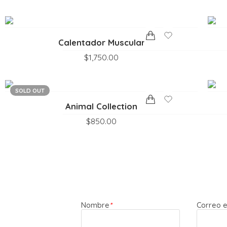
en
5.00
de
5
Calentador Muscular
$
1,750.00
SOLD OUT
Animal Collection
$
850.00
Nombre
*
Correo e