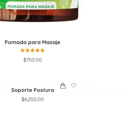
Pomada para Masaje
Valorado
$
750.00
en
5.00
de
5
Soporte Postura
$
6,250.00